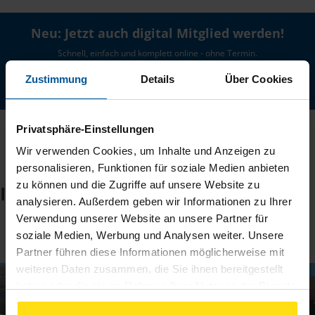
Neu: Jetzt auch digital Mitglied werden!
Schnell, einfach und komplett online - ohne Termin.
Zustimmung
Details
Über Cookies
Jetzt digital starten
Privatsphäre-Einstellungen
Wir verwenden Cookies, um Inhalte und Anzeigen zu
personalisieren, Funktionen für soziale Medien anbieten
zu können und die Zugriffe auf unsere Website zu
Impressionen
analysieren. Außerdem geben wir Informationen zu Ihrer
Verwendung unserer Website an unsere Partner für
1
/
2
soziale Medien, Werbung und Analysen weiter. Unsere
Partner führen diese Informationen möglicherweise mit
weiteren Daten zusammen, die Sie ihnen bereitgestellt
haben oder die sie im Rahmen Ihrer Nutzung der Dienste
gesammelt haben. Indem Sie auf Einverstanden klicken,