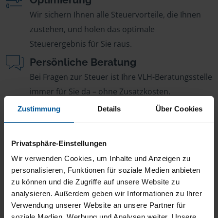
Wir sichern Ihnen alle Steuervorteile, die Ihnen
zustehen, und holen das optimale
Steuerergebnis für Sie raus.
Persönliche Beratung
Bei Fragen zur Steuer ist Ihre VLH-Beratungsstelle
immer für Sie da – ohne Zusatzkosten.
Fairer Beitrag
Zustimmung
Details
Über Cookies
Sie zahlen für alle unsere Leistungen nur einen
jährlichen Mitgliedsbeitrag, der sich nach Ihren
Privatsphäre-Einstellungen
Jahreseinnahmen richtet.
Wir verwenden Cookies, um Inhalte und Anzeigen zu
personalisieren, Funktionen für soziale Medien anbieten
zu können und die Zugriffe auf unsere Website zu
analysieren. Außerdem geben wir Informationen zu Ihrer
Verwendung unserer Website an unsere Partner für
soziale Medien, Werbung und Analysen weiter. Unsere