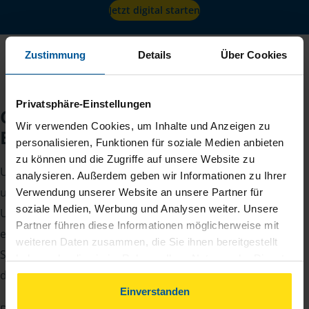
Jetzt digital starten
Zustimmung
Details
Über Cookies
Privatsphäre-Einstellungen
Checkliste für Ihr
Wir verwenden Cookies, um Inhalte und Anzeigen zu
Beratungsgespräch
personalisieren, Funktionen für soziale Medien anbieten
zu können und die Zugriffe auf unsere Website zu
Um Ihre Steuererklärung erstellen zu können, benötigen
analysieren. Außerdem geben wir Informationen zu Ihrer
unsere Beraterinnen und Berater eine Reihe von
Verwendung unserer Website an unsere Partner für
soziale Medien, Werbung und Analysen weiter. Unsere
Unterlagen von Ihnen. Dazu gehört beispielsweise die
Partner führen diese Informationen möglicherweise mit
elektronische Lohnsteuerbescheinigung, Ihre
weiteren Daten zusammen, die Sie ihnen bereitgestellt
Steueridentifikationsnummer, der Rentenbescheid oder
haben oder die sie im Rahmen Ihrer Nutzung der Dienste
die Bescheinigung über das Kindergeld.
gesammelt haben. Indem Sie auf Einverstanden klicken,
können Sie der Verwendung von Cookies, gemäß
Einverstanden
unserer
➔ Datenschutzrichtlinie
zustimmen.