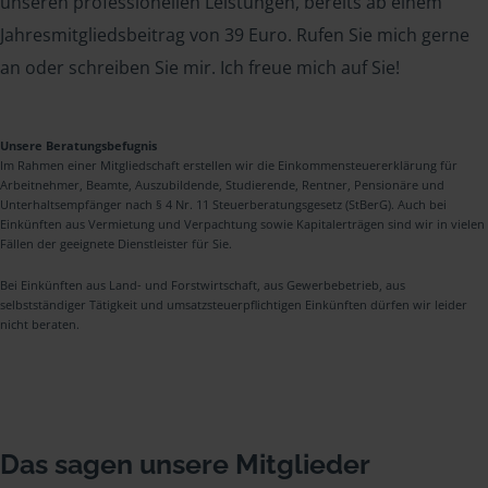
unseren professionellen Leistungen, bereits ab einem
Jahresmitgliedsbeitrag von 39 Euro. Rufen Sie mich gerne
an oder schreiben Sie mir. Ich freue mich auf Sie!
Unsere Beratungsbefugnis
Im Rahmen einer Mitgliedschaft erstellen wir die Einkommensteuererklärung für
Arbeitnehmer, Beamte, Auszubildende, Studierende, Rentner, Pensionäre und
Unterhaltsempfänger nach § 4 Nr. 11 Steuerberatungsgesetz (StBerG). Auch bei
Einkünften aus Vermietung und Verpachtung sowie Kapitalerträgen sind wir in vielen
Fällen der geeignete Dienstleister für Sie.
Bei Einkünften aus Land- und Forstwirtschaft, aus Gewerbebetrieb, aus
selbstständiger Tätigkeit und umsatzsteuerpflichtigen Einkünften dürfen wir leider
nicht beraten.
Das sagen unsere Mitglieder