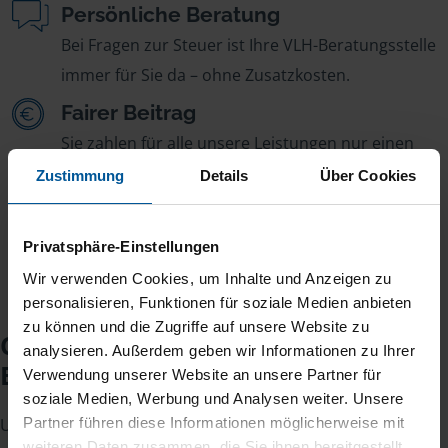
Persönliche Beratung
Bei Fragen zur Steuer ist Ihre VLH-Beratungsstelle
immer für Sie da – ohne Zusatzkosten.
Fairer Beitrag
Sie zahlen für alle unsere Leistungen nur einen
jährlichen Mitgliedsbeitrag, der sich nach Ihren
Zustimmung
Details
Über Cookies
Jahreseinnahmen richtet.
Privatsphäre-Einstellungen
Wir verwenden Cookies, um Inhalte und Anzeigen zu
personalisieren, Funktionen für soziale Medien anbieten
zu können und die Zugriffe auf unsere Website zu
Checkliste für Ihr
analysieren. Außerdem geben wir Informationen zu Ihrer
Beratungsgespräch
Verwendung unserer Website an unsere Partner für
soziale Medien, Werbung und Analysen weiter. Unsere
Partner führen diese Informationen möglicherweise mit
Um Ihre Steuererklärung erstellen zu können, benötigen
weiteren Daten zusammen, die Sie ihnen bereitgestellt