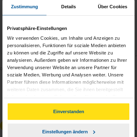
Zustimmung
Details
Über Cookies
Privatsphäre-Einstellungen
Wir verwenden Cookies, um Inhalte und Anzeigen zu
personalisieren, Funktionen für soziale Medien anbieten
zu können und die Zugriffe auf unsere Website zu
analysieren. Außerdem geben wir Informationen zu Ihrer
Verwendung unserer Website an unsere Partner für
Mit dem Absenden des Kontaktformulars erkläre ich
soziale Medien, Werbung und Analysen weiter. Unsere
mich damit einverstanden, dass meine Daten zur
Partner führen diese Informationen möglicherweise mit
Bearbeitung meines Anliegens sowie zur internen
weiteren Daten zusammen, die Sie ihnen bereitgestellt
Analyse der Zugriffsquelle verwendet werden.
haben oder die sie im Rahmen Ihrer Nutzung der Dienste
Die
Datenschutzbestimmungen
habe ich zur
gesammelt haben. Indem Sie auf Einverstanden klicken,
Kenntnis genommen.
*
können Sie der Verwendung von Cookies, gemäß
Einverstanden
unserer
➔ Datenschutzrichtlinie
zustimmen.
Anfrage absenden
Einstellungen ändern