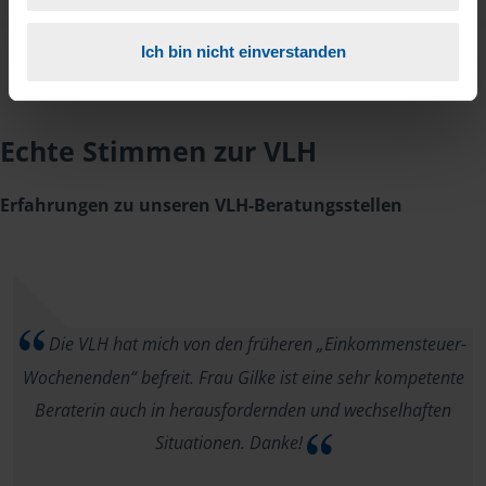
Ich bin nicht einverstanden
Echte Stimmen zur VLH
Erfahrungen zu unseren VLH-Beratungsstellen
Die VLH hat mich von den früheren „Einkommensteuer-
Wochenenden“ befreit. Frau Gilke ist eine sehr kompetente
Beraterin auch in herausfordernden und wechselhaften
Situationen. Danke!