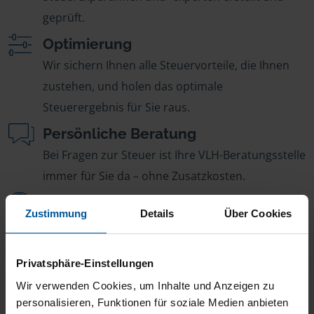
geprüft.
Optimierung
Wir sichern Ihnen alle Steuervorteile, die Ihnen
zustehen, und holen das optimale
Steuerergebnis für Sie raus.
Persönliche Beratung
Bei Fragen zur Steuer ist Ihre VLH-Beratungsstelle
immer für Sie da – ohne Zusatzkosten.
Fairer Beitrag
Zustimmung
Details
Über Cookies
Sie zahlen für alle unsere Leistungen nur einen
jährlichen Mitgliedsbeitrag, der sich nach Ihren
Privatsphäre-Einstellungen
Jahreseinnahmen richtet.
Wir verwenden Cookies, um Inhalte und Anzeigen zu
personalisieren, Funktionen für soziale Medien anbieten