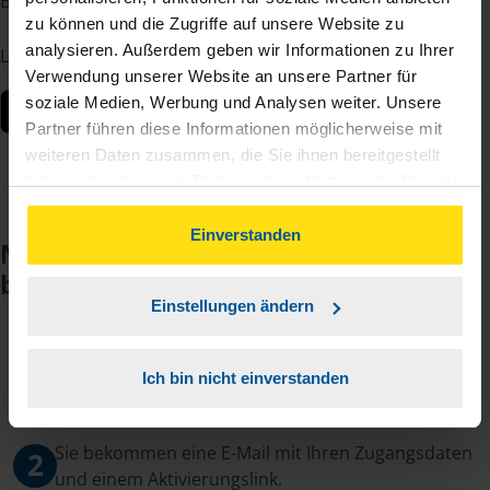
Berater – jederzeit und von überall.
zu können und die Zugriffe auf unsere Website zu
analysieren. Außerdem geben wir Informationen zu Ihrer
Laden Sie die App kostenlos herunter:
Verwendung unserer Website an unsere Partner für
soziale Medien, Werbung und Analysen weiter. Unsere
Partner führen diese Informationen möglicherweise mit
weiteren Daten zusammen, die Sie ihnen bereitgestellt
haben oder die sie im Rahmen Ihrer Nutzung der Dienste
gesammelt haben. Indem Sie auf Einverstanden klicken,
können Sie der Verwendung von Cookies, gemäß
Einverstanden
Noch keinen Zugang? So einfach
unserer
➔ Datenschutzrichtlinie
zustimmen.
beantragen Sie ihn.
Einstellungen ändern
Sie teilen mir mit, dass Sie MeineVLH nutzen
1
Ich bin nicht einverstanden
wollen.
Sie bekommen eine E-Mail mit Ihren Zugangsdaten
2
und einem Aktivierungslink.