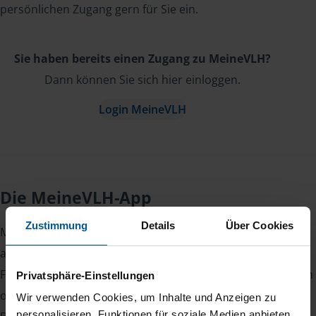
persönlichen Zugang gern für Sie ein.
Sie haben bereits einen Zugang zu MeineVLH?
Dann können Sie sich hier einloggen.
Login MeineVLH
Die MeineVLH-App
Zustimmung
Details
Über Cookies
Mit der
MeineVLH-App
haben Sie Ihre Steuererklärung
auch unterwegs im Griff.
Fotografieren Sie Belege, laden Sie Dokumente sicher hoch
Privatsphäre-Einstellungen
oder lesen Sie Nachrichten von Ihrer Beraterin oder Ihrem
Wir verwenden Cookies, um Inhalte und Anzeigen zu
personalisieren, Funktionen für soziale Medien anbieten