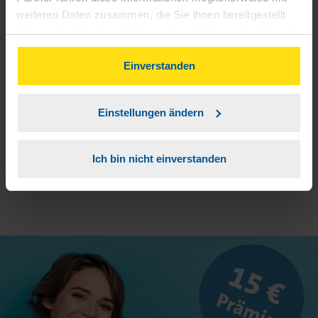
weiteren Daten zusammen, die Sie ihnen bereitgestellt
3
haben oder die sie im Rahmen Ihrer Nutzung der Dienste
Sie erhalten von mir Ihr Einmal-Passwort.
gesammelt haben. Indem Sie auf Einverstanden klicken,
können Sie der Verwendung von Cookies, gemäß
Einverstanden
Aktivierungslink anklicken, Einmalpasswort
4
unserer
➔ Datenschutzrichtlinie
zustimmen.
eingeben und los geht's.
Einstellungen ändern
Ich bin nicht einverstanden