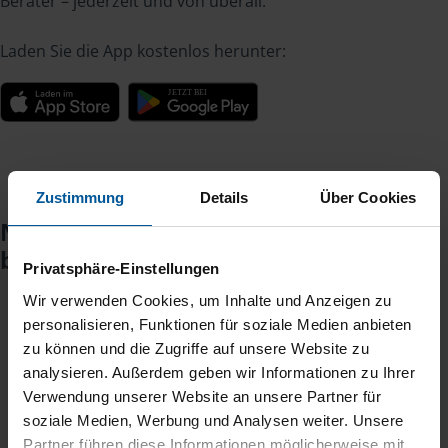
Berater – jederzeit und von überall.
Laden Sie die App kostenlos herunter:
Zustimmung
Details
Über Cookies
Noch keinen Zugang? So einfach
beantragen Sie ihn.
Privatsphäre-Einstellungen
Wir verwenden Cookies, um Inhalte und Anzeigen zu
personalisieren, Funktionen für soziale Medien anbieten
Sie teilen mir mit, dass Sie MeineVLH nutzen
1
zu können und die Zugriffe auf unsere Website zu
wollen.
analysieren. Außerdem geben wir Informationen zu Ihrer
Verwendung unserer Website an unsere Partner für
Sie bekommen eine E-Mail mit Ihren Zugangsdaten
2
soziale Medien, Werbung und Analysen weiter. Unsere
und einem Aktivierungslink.
Partner führen diese Informationen möglicherweise mit