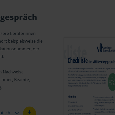
sgespräch
nsere Beraterinnen
ört beispielsweise die
fikationsnummer, der
d.
en Nachweise
tnehmer, Beamte,
g.
utsch