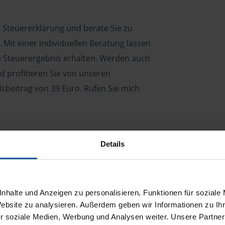
e Steuererklärung und berate Sie zu
Mit einer individuellen Beratung lassen
le Steuerergebnis erhalten. Werden auch
d profitieren Sie von unseren
dsbeitrag von 39 Euro. Rufen Sie mich
Details
ng für Arbeitnehmer, Beamte, Auszubildende,
 Steuerberatungsgesetz (StBerG). Auch bei Einkünften
en der geeignete Dienstleister für Sie.
nhalte und Anzeigen zu personalisieren, Funktionen für soziale
stständiger Tätigkeit und umsatzsteuerpflichtigen
Website zu analysieren. Außerdem geben wir Informationen zu I
r soziale Medien, Werbung und Analysen weiter. Unsere Partner