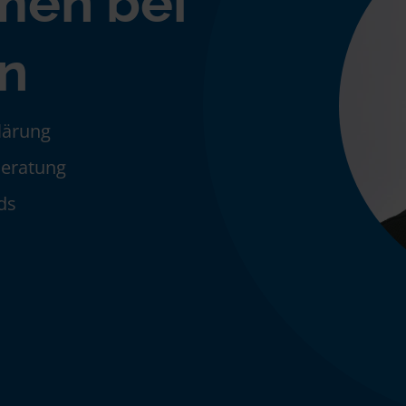
men bei
in
klärung
Beratung
ds