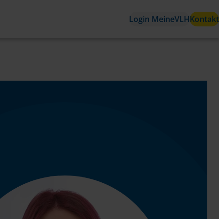
Login MeineVLH
Kontakt