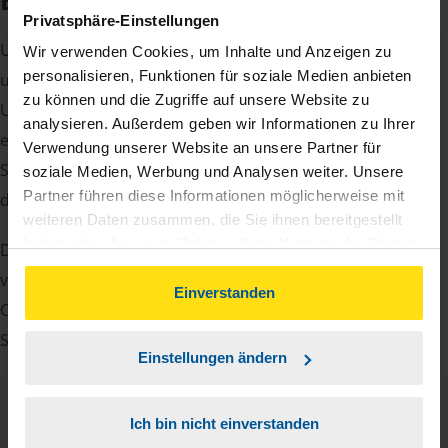
Beratungsgespräch
Privatsphäre-Einstellungen
Um Ihre Steuererklärung erstellen zu können, benötigen
Wir verwenden Cookies, um Inhalte und Anzeigen zu
personalisieren, Funktionen für soziale Medien anbieten
unsere Beraterinnen und Berater eine Reihe von
zu können und die Zugriffe auf unsere Website zu
Unterlagen von Ihnen. Dazu gehört beispielsweise die
analysieren. Außerdem geben wir Informationen zu Ihrer
elektronische Lohnsteuerbescheinigung, Ihre
Verwendung unserer Website an unsere Partner für
Steueridentifikationsnummer, der Rentenbescheid oder
soziale Medien, Werbung und Analysen weiter. Unsere
Partner führen diese Informationen möglicherweise mit
die Bescheinigung über das Kindergeld.
weiteren Daten zusammen, die Sie ihnen bereitgestellt
haben oder die sie im Rahmen Ihrer Nutzung der Dienste
Damit Sie sich gut vorbereiten können und keinen der
gesammelt haben. Indem Sie auf Einverstanden klicken,
vielen Nachweise vergessen, stellen wir Ihnen hier eine
können Sie der Verwendung von Cookies, gemäß
Einverstanden
Checkliste für Arbeitnehmer, Beamte, Auszubildende und
unserer
➔ Datenschutzrichtlinie
zustimmen.
Studenten sowie Rentner zur Verfügung.
Einstellungen ändern
Checkliste
Ich bin nicht einverstanden
Deutsch