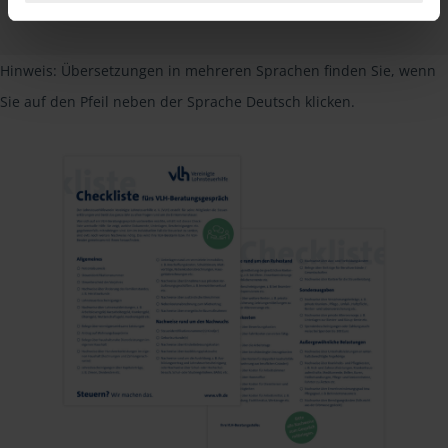
PDF - 585 KB
Hinweis: Übersetzungen in mehreren Sprachen finden Sie, wenn
Sie auf den Pfeil neben der Sprache Deutsch klicken.