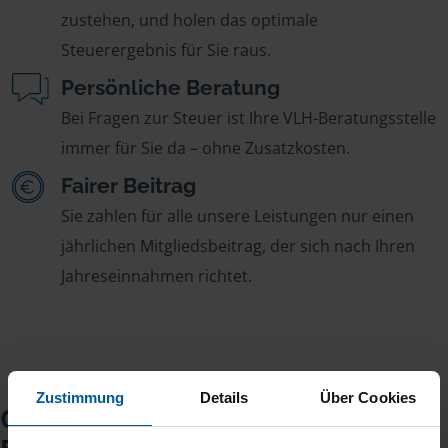
zustehen, und holen das optimale
Steuerergebnis für Sie raus.
Persönliche Beratung
Bei Fragen zur Steuer ist Ihre VLH-Beratungsstelle
immer für Sie da – ohne Zusatzkosten.
Fairer Beitrag
Sie zahlen für alle unsere Leistungen nur einen
jährlichen Mitgliedsbeitrag, der sich nach Ihren
Jahreseinnahmen richtet.
Zustimmung
Details
Über Cookies
Checkliste für Ihr