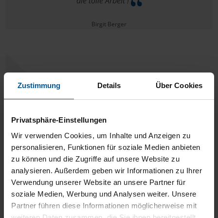
die tolle Arbeit !
Birgit Berger
Alles perfekt!!!
Zustimmung
Details
Über Cookies
Berger
Privatsphäre-Einstellungen
Wir verwenden Cookies, um Inhalte und Anzeigen zu
personalisieren, Funktionen für soziale Medien anbieten
zu können und die Zugriffe auf unsere Website zu
Mit den ständigen Änderungen zum Steuerrecht auch in
analysieren. Außerdem geben wir Informationen zu Ihrer
Verwendung unserer Website an unsere Partner für
Hinblick der aktuellen Entwicklungen, habe ich vollstes
soziale Medien, Werbung und Analysen weiter. Unsere
Vertrauen, optimal beraten zu werden. Ich wünsche mir
Partner führen diese Informationen möglicherweise mit
weiterhin langfristig ein gutes Geschäftsverhältnis zu meinem
weiteren Daten zusammen, die Sie ihnen bereitgestellt