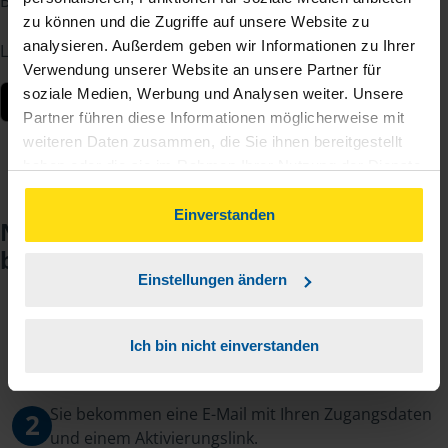
Berater – jederzeit und von überall.
zu können und die Zugriffe auf unsere Website zu
analysieren. Außerdem geben wir Informationen zu Ihrer
Laden Sie die App kostenlos herunter:
Verwendung unserer Website an unsere Partner für
soziale Medien, Werbung und Analysen weiter. Unsere
Partner führen diese Informationen möglicherweise mit
weiteren Daten zusammen, die Sie ihnen bereitgestellt
haben oder die sie im Rahmen Ihrer Nutzung der Dienste
gesammelt haben. Indem Sie auf Einverstanden klicken,
können Sie der Verwendung von Cookies, gemäß
Einverstanden
Noch keinen Zugang? So einfach
unserer
➔ Datenschutzrichtlinie
zustimmen.
beantragen Sie ihn.
Einstellungen ändern
Sie teilen mir mit, dass Sie MeineVLH nutzen
1
Ich bin nicht einverstanden
wollen.
Sie bekommen eine E-Mail mit Ihren Zugangsdaten
2
und einem Aktivierungslink.