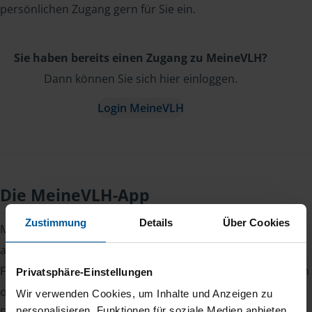
persönlichen Zugang gern für Sie ein.
Sie haben bereits einen Zugang zu MeineVLH?
Dann können Sie sich hier einloggen.
Login MeineVLH
Die MeineVLH-App
Zustimmung
Details
Über Cookies
Mit der
MeineVLH-App
haben Sie Ihre Steuererklärung
auch unterwegs im Griff.
Fotografieren Sie Belege, laden Sie Dokumente sicher hoch
Privatsphäre-Einstellungen
oder lesen Sie Nachrichten von Ihrer Beraterin oder Ihrem
Wir verwenden Cookies, um Inhalte und Anzeigen zu
personalisieren, Funktionen für soziale Medien anbieten