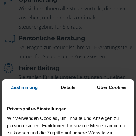
Wir sichern Ihnen alle Steuervorteile, die Ihnen
zustehen, und holen das optimale
Steuerergebnis für Sie raus.
Persönliche Beratung
Bei Fragen zur Steuer ist Ihre VLH-Beratungsstelle
immer für Sie da – ohne Zusatzkosten.
Fairer Beitrag
Sie zahlen für alle unsere Leistungen nur einen
jährlichen Mitgliedsbeitrag, der sich nach Ihren
Zustimmung
Details
Über Cookies
Jahreseinnahmen richtet.
Privatsphäre-Einstellungen
Wir verwenden Cookies, um Inhalte und Anzeigen zu
personalisieren, Funktionen für soziale Medien anbieten
zu können und die Zugriffe auf unsere Website zu