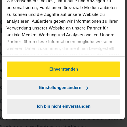
Wir verwenden Cookies, um Inhalte und Anzeigen zu
personalisieren, Funktionen für soziale Medien anbieten
zu können und die Zugriffe auf unsere Website zu
Checkliste für Ihr
analysieren. Außerdem geben wir Informationen zu Ihrer
Beratungsgespräch
Verwendung unserer Website an unsere Partner für
soziale Medien, Werbung und Analysen weiter. Unsere
Partner führen diese Informationen möglicherweise mit
Um Ihre Steuererklärung erstellen zu können, benötigen
weiteren Daten zusammen, die Sie ihnen bereitgestellt
unsere Beraterinnen und Berater eine Reihe von
haben oder die sie im Rahmen Ihrer Nutzung der Dienste
Unterlagen von Ihnen. Dazu gehört beispielsweise die
gesammelt haben. Indem Sie auf Einverstanden klicken,
können Sie der Verwendung von Cookies, gemäß
Einverstanden
elektronische Lohnsteuerbescheinigung, Ihre
unserer
➔ Datenschutzrichtlinie
zustimmen.
Steueridentifikationsnummer, der Rentenbescheid oder
die Bescheinigung über das Kindergeld.
Einstellungen ändern
Damit Sie sich gut vorbereiten können und keinen der
Ich bin nicht einverstanden
vielen Nachweise vergessen, stellen wir Ihnen hier eine
Checkliste für Arbeitnehmer, Beamte, Auszubildende und
Studenten sowie Rentner zur Verfügung.