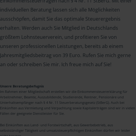
Einkommensteuerfragen nach § 4 Nr. 11 StBerG. Mit einer
individuellen Beratung lassen sich alle Möglichkeiten
ausschöpfen, damit Sie das optimale Steuerergebnis
erhalten. Werden auch Sie Mitglied in Deutschlands
größtem Lohnsteuerverein, und profitieren Sie von
unseren professionellen Leistungen, bereits ab einem
Jahresmitgliedsbeitrag von 39 Euro. Rufen Sie mich gerne
an oder schreiben Sie mir. Ich freue mich auf Sie!
Unsere Beratungsbefugnis
Im Rahmen einer Mitgliedschaft erstellen wir die Einkommensteuererklärung für
Arbeitnehmer, Beamte, Auszubildende, Studierende, Rentner, Pensionäre und
Unterhaltsempfänger nach § 4 Nr. 11 Steuerberatungsgesetz (StBerG). Auch bei
Einkünften aus Vermietung und Verpachtung sowie Kapitalerträgen sind wir in vielen
Fällen der geeignete Dienstleister für Sie.
Bei Einkünften aus Land- und Forstwirtschaft, aus Gewerbebetrieb, aus
selbstständiger Tätigkeit und umsatzsteuerpflichtigen Einkünften dürfen wir leider
nicht beraten.