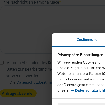
Ihre Nachricht an Ramona Mace
*
Zustimmung
Privatsphäre-Einstellungen
Mit dem Absenden des Kontaktformulars erkläre ich mi
Wir verwenden Cookies, um I
und die Zugriffe auf unsere 
Daten zur Bearbeitung meines Anliegens sowie zur inter
Website an unsere Partner fü
verwendet werden.
möglicherweise mit weiteren
Die
Datenschutzbestimmungen
habe ich zur Kenntn
der Dienste gesammelt haben
unserer
➔ Datenschutzricht
Anfrage absenden