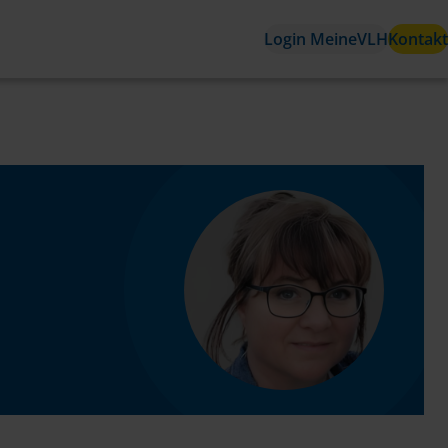
Login MeineVLH
Kontakt