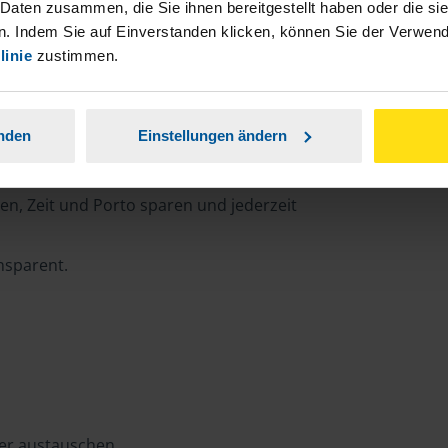
 Daten zusammen, die Sie ihnen bereitgestellt haben oder die s
. Indem Sie auf Einverstanden klicken, können Sie der Verwe
linie
zustimmen.
rtal
anden
Einstellungen ändern
n, Zeit und Porto sparen und jederzeit
ansparent.
ter austauschen