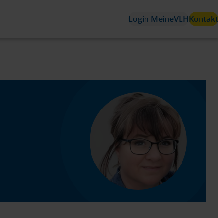
Login MeineVLH
Kontakt