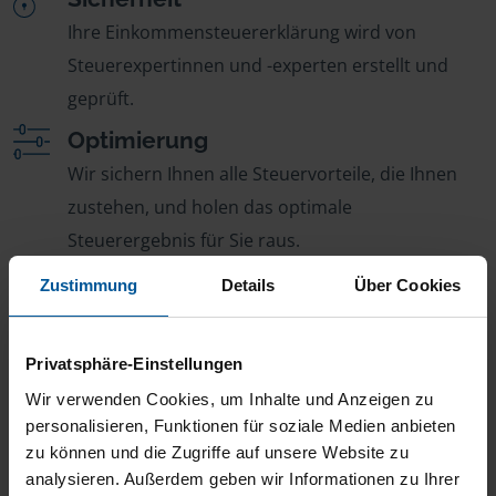
Ihre Einkommensteuererklärung wird von
Steuerexpertinnen und -experten erstellt und
geprüft.
Optimierung
Wir sichern Ihnen alle Steuervorteile, die Ihnen
zustehen, und holen das optimale
Steuerergebnis für Sie raus.
Persönliche Beratung
Zustimmung
Details
Über Cookies
Bei Fragen zur Steuer ist Ihre VLH-Beratungsstelle
immer für Sie da – ohne Zusatzkosten.
Privatsphäre-Einstellungen
Fairer Beitrag
Wir verwenden Cookies, um Inhalte und Anzeigen zu
Sie zahlen für alle unsere Leistungen nur einen
personalisieren, Funktionen für soziale Medien anbieten
zu können und die Zugriffe auf unsere Website zu
jährlichen Mitgliedsbeitrag, der sich nach Ihren
analysieren. Außerdem geben wir Informationen zu Ihrer
Jahreseinnahmen richtet.