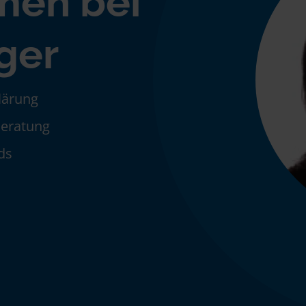
men bei
ger
klärung
Beratung
ds