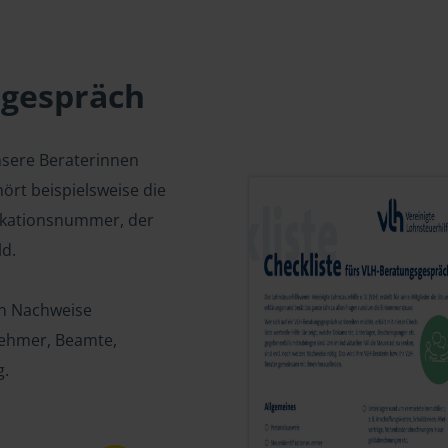
sgespräch
nsere Beraterinnen
ört beispielsweise die
fikationsnummer, der
d.
en Nachweise
tnehmer, Beamte,
g.