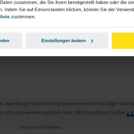
 Daten zusammen, die Sie ihnen bereitgestellt haben oder die s
. Indem Sie auf Einverstanden klicken, können Sie der Verwe
linie
zustimmen.
anden
Einstellungen ändern
, zuverlässige Unterstützung bekommen von Frau Unger und Koll
das ich schon weiterempfohlen habe. Mit freundlichen Grüßen
anonymes VLH-Mitglied