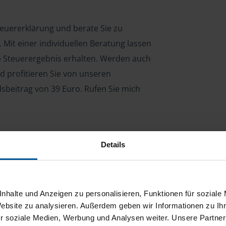
Steuererklärung und berate Sie zu
Mit einer individuellen Beratung lassen
le Steuerergebnis erhalten. Werden auch
d profitieren Sie von unseren
dsbeitrag von 39 Euro. Rufen Sie mich
Details
ng für Arbeitnehmer, Beamte, Auszubildende,
 Steuerberatungsgesetz (StBerG). Auch bei Einkünften
en der geeignete Dienstleister für Sie.
nhalte und Anzeigen zu personalisieren, Funktionen für soziale
stständiger Tätigkeit und umsatzsteuerpflichtigen
Website zu analysieren. Außerdem geben wir Informationen zu I
r soziale Medien, Werbung und Analysen weiter. Unsere Partner