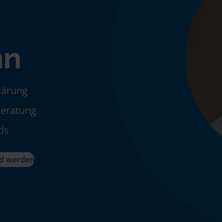
nn
klärung
Beratung
ds
ed werden