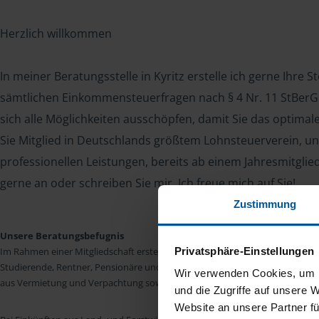
Herzlich willkommen
In meiner Beratungsstelle in Kyritz erstelle ich gerne Ihre 
sämtlichen Einkommensteuerfragen nach § 4 Nr. 11 StBerG. 
sich alle Möglichkeiten ausschöpfen, damit Sie das optima
Sie Mitglied in Deutschlands größtem Lohnsteuerverein, un
professionellen Leistungen, bereits ab einem Jahresmitglie
gerne an oder schreiben Sie mir. Ich freue mich auf Sie!
Zustimmung
Unsere Beratungsbefugnis
Privatsphäre-Einstellungen
Im Rahmen einer Mitgliedschaft erstellen wir die Einkommensteuererkläru
Studierende, Rentner, Pensionäre und Unterhaltsempfänger nach § 4 Nr. 11
Wir verwenden Cookies, um I
aus Vermietung und Verpachtung sowie Kapitalerträgen sind wir in vielen Fäll
und die Zugriffe auf unsere 
Website an unsere Partner fü