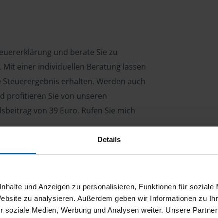
Steuererklärung und berate Sie zu
Mit einer individuellen Beratung lassen
le Steuerergebnis erhalten. Werden auch
d profitieren Sie von unseren
dsbeitrag von 39 Euro. Rufen Sie mich
Details
ng für Arbeitnehmer, Beamte, Auszubildende,
 Steuerberatungsgesetz (StBerG). Auch bei Einkünften
nhalte und Anzeigen zu personalisieren, Funktionen für soziale
en der geeignete Dienstleister für Sie.
Website zu analysieren. Außerdem geben wir Informationen zu I
r soziale Medien, Werbung und Analysen weiter. Unsere Partner