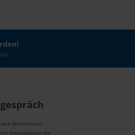
erden!
min.
sgespräch
nsere Beraterinnen
ört beispielsweise die