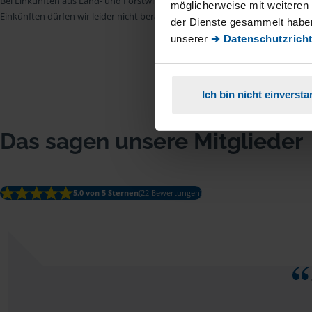
Bei Einkünften aus Land- und Forstwirtschaft, aus Gewerbebetrieb, aus selb
möglicherweise mit weiteren
Einkünften dürfen wir leider nicht beraten.
der Dienste gesammelt haben
unserer
➔ Datenschutzricht
Ich bin nicht einverst
Das sagen unsere Mitglieder
5.0 von 5 Sternen
(22 Bewertungen)