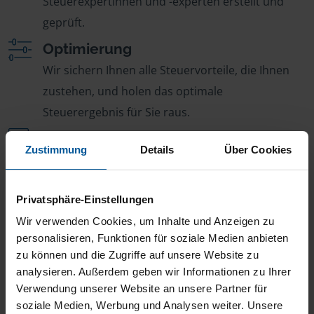
Steuerexpertinnen und -experten erstellt und
geprüft.
Optimierung
Wir sichern Ihnen alle Steuervorteile, die Ihnen
zustehen, und holen das optimale
Steuerergebnis für Sie raus.
Persönliche Beratung
Zustimmung
Details
Über Cookies
Bei Fragen zur Steuer ist Ihre VLH-Beratungsstelle
immer für Sie da – ohne Zusatzkosten.
Privatsphäre-Einstellungen
Fairer Beitrag
Wir verwenden Cookies, um Inhalte und Anzeigen zu
Sie zahlen für alle unsere Leistungen nur einen
personalisieren, Funktionen für soziale Medien anbieten
jährlichen Mitgliedsbeitrag, der sich nach Ihren
zu können und die Zugriffe auf unsere Website zu
Jahreseinnahmen richtet.
analysieren. Außerdem geben wir Informationen zu Ihrer
Verwendung unserer Website an unsere Partner für
soziale Medien, Werbung und Analysen weiter. Unsere