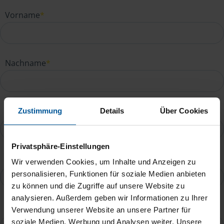
Vorname
*
Nachname
*
E-Mail
*
Zustimmung
Details
Über Cookies
Privatsphäre-Einstellungen
Telefonnummer
Wir verwenden Cookies, um Inhalte und Anzeigen zu
personalisieren, Funktionen für soziale Medien anbieten
zu können und die Zugriffe auf unsere Website zu
analysieren. Außerdem geben wir Informationen zu Ihrer
Ihre Nachricht an Marion Richter
*
Verwendung unserer Website an unsere Partner für
soziale Medien, Werbung und Analysen weiter. Unsere