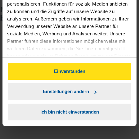
personalisieren, Funktionen für soziale Medien anbieten
Noch keinen Zugang? So einfach
zu können und die Zugriffe auf unsere Website zu
beantragen Sie ihn.
analysieren. Außerdem geben wir Informationen zu Ihrer
Verwendung unserer Website an unsere Partner für
soziale Medien, Werbung und Analysen weiter. Unsere
Sie teilen mir mit, dass Sie MeineVLH nutzen
Partner führen diese Informationen möglicherweise mit
1
wollen.
weiteren Daten zusammen, die Sie ihnen bereitgestellt
haben oder die sie im Rahmen Ihrer Nutzung der Dienste
gesammelt haben. Indem Sie auf Einverstanden klicken,
Sie bekommen eine E-Mail mit Ihren Zugangsdaten
2
können Sie der Verwendung von Cookies, gemäß
Einverstanden
und einem Aktivierungslink.
unserer
➔ Datenschutzrichtlinie
zustimmen.
3
Einstellungen ändern
Sie erhalten von mir Ihr Einmal-Passwort.
Aktivierungslink anklicken, Einmalpasswort
Ich bin nicht einverstanden
4
eingeben und los geht's.