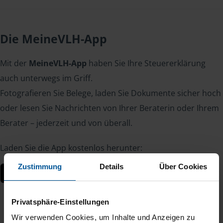
Die MeineVLH-App
Mit der
MeineVLH-App
haben Sie Ihre Steuererklärung
auch unterwegs im Griff.
Fotografieren Sie Belege, laden Sie Dokumente sicher hoch
oder lesen Sie Nachrichten von Ihrer Beraterin oder Ihrem
Berater – jederzeit und von überall.
Laden Sie die App kostenlos herunter:
Zustimmung
Details
Über Cookies
Privatsphäre-Einstellungen
Wir verwenden Cookies, um Inhalte und Anzeigen zu