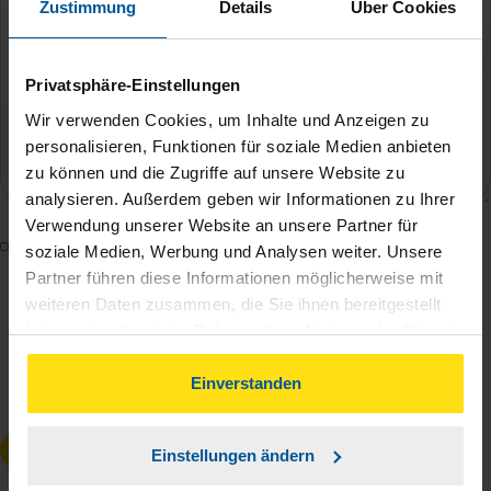
Zustimmung
Details
Über Cookies
Privatsphäre-Einstellungen
Wir verwenden Cookies, um Inhalte und Anzeigen zu
personalisieren, Funktionen für soziale Medien anbieten
zu können und die Zugriffe auf unsere Website zu
analysieren. Außerdem geben wir Informationen zu Ihrer
Verwendung unserer Website an unsere Partner für
Mit dem Absenden des Kontaktformulars erkläre ich
soziale Medien, Werbung und Analysen weiter. Unsere
mich damit einverstanden, dass meine Daten zur
Partner führen diese Informationen möglicherweise mit
weiteren Daten zusammen, die Sie ihnen bereitgestellt
Bearbeitung meines Anliegens sowie zur internen
haben oder die sie im Rahmen Ihrer Nutzung der Dienste
Analyse der Zugriffsquelle verwendet werden.
gesammelt haben. Indem Sie auf Einverstanden klicken,
Die
Datenschutzbestimmungen
habe ich zur
können Sie der Verwendung von Cookies, gemäß
Einverstanden
Kenntnis genommen.
*
unserer
➔ Datenschutzrichtlinie
zustimmen.
Anfrage absenden
Einstellungen ändern