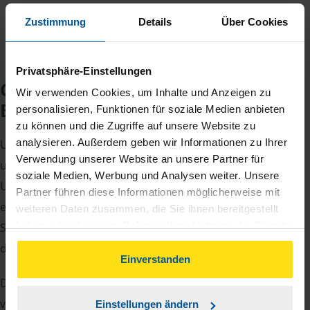
Zustimmung
Details
Über Cookies
Privatsphäre-Einstellungen
Checkliste für Ihr
Wir verwenden Cookies, um Inhalte und Anzeigen zu
Beratungsgespräch
personalisieren, Funktionen für soziale Medien anbieten
zu können und die Zugriffe auf unsere Website zu
analysieren. Außerdem geben wir Informationen zu Ihrer
Um Ihre Steuererklärung erstellen zu können, benötigen
Verwendung unserer Website an unsere Partner für
unsere Beraterinnen und Berater eine Reihe von
soziale Medien, Werbung und Analysen weiter. Unsere
Unterlagen von Ihnen. Dazu gehört beispielsweise die
Partner führen diese Informationen möglicherweise mit
elektronische Lohnsteuerbescheinigung, Ihre
weiteren Daten zusammen, die Sie ihnen bereitgestellt
haben oder die sie im Rahmen Ihrer Nutzung der Dienste
Steueridentifikationsnummer, der Rentenbescheid oder
gesammelt haben. Indem Sie auf Einverstanden klicken,
die Bescheinigung über das Kindergeld.
können Sie der Verwendung von Cookies, gemäß
Einverstanden
unserer
➔ Datenschutzrichtlinie
zustimmen.
Damit Sie sich gut vorbereiten können und keinen der
vielen Nachweise vergessen, stellen wir Ihnen hier eine
Einstellungen ändern