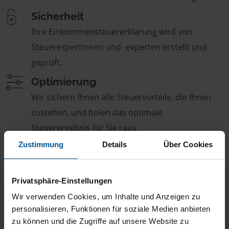
Sicherheit
Ihre Einkommensteuererklärung wird von
Steuerexpertinnen und -experten erstellt und
geprüft.
Optimierung
Wir sichern Ihnen alle Steuervorteile, die Ihnen
zustehen, und holen das optimale
Steuerergebnis für Sie raus.
Zustimmung
Details
Über Cookies
Persönliche Beratung
Bei Fragen zur Steuer ist Ihre VLH-Beratungsstelle
immer für Sie da – ohne Zusatzkosten.
Privatsphäre-Einstellungen
Fairer Beitrag
Wir verwenden Cookies, um Inhalte und Anzeigen zu
personalisieren, Funktionen für soziale Medien anbieten
Sie zahlen für alle unsere Leistungen nur einen
zu können und die Zugriffe auf unsere Website zu
jährlichen Mitgliedsbeitrag, der sich nach Ihren