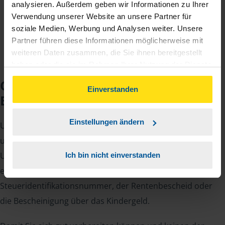
analysieren. Außerdem geben wir Informationen zu Ihrer
Jahreseinnahmen richtet.
Verwendung unserer Website an unsere Partner für
soziale Medien, Werbung und Analysen weiter. Unsere
Partner führen diese Informationen möglicherweise mit
weiteren Daten zusammen, die Sie ihnen bereitgestellt
haben oder die sie im Rahmen Ihrer Nutzung der Dienste
gesammelt haben. Indem Sie auf Einverstanden klicken,
Checkliste für Ihr
können Sie der Verwendung von Cookies, gemäß
Einverstanden
Beratungsgespräch
unserer
➔ Datenschutzrichtlinie
zustimmen.
Einstellungen ändern
Um Ihre Steuererklärung erstellen zu können, benötigen
unsere Beraterinnen und Berater eine Reihe von
Unterlagen von Ihnen. Dazu gehört beispielsweise die
Ich bin nicht einverstanden
elektronische Lohnsteuerbescheinigung, Ihre
Steueridentifikationsnummer, der Rentenbescheid oder
die Bescheinigung über das Kindergeld.