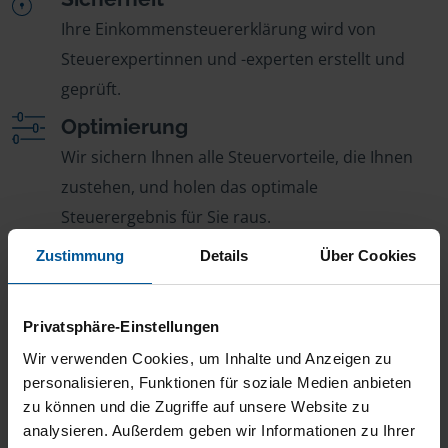
Ihre Einkommensteuererklärung wird von
Steuerexpertinnen und -experten erstellt und
geprüft.
Optimierung
Wir sichern Ihnen alle Steuervorteile, die Ihnen
zustehen, und holen das optimale
Steuerergebnis für Sie raus.
Persönliche Beratung
Zustimmung
Details
Über Cookies
Bei Fragen zur Steuer ist Ihre VLH-Beratungsstelle
immer für Sie da – ohne Zusatzkosten.
Privatsphäre-Einstellungen
Fairer Beitrag
Wir verwenden Cookies, um Inhalte und Anzeigen zu
Sie zahlen für alle unsere Leistungen nur einen
personalisieren, Funktionen für soziale Medien anbieten
zu können und die Zugriffe auf unsere Website zu
jährlichen Mitgliedsbeitrag, der sich nach Ihren
analysieren. Außerdem geben wir Informationen zu Ihrer
Jahreseinnahmen richtet.