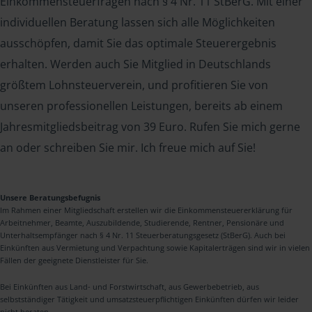
Einkommensteuerfragen nach § 4 Nr. 11 StBerG. Mit einer
individuellen Beratung lassen sich alle Möglichkeiten
ausschöpfen, damit Sie das optimale Steuerergebnis
erhalten. Werden auch Sie Mitglied in Deutschlands
größtem Lohnsteuerverein, und profitieren Sie von
unseren professionellen Leistungen, bereits ab einem
Jahresmitgliedsbeitrag von 39 Euro. Rufen Sie mich gerne
an oder schreiben Sie mir. Ich freue mich auf Sie!
Unsere Beratungsbefugnis
Im Rahmen einer Mitgliedschaft erstellen wir die Einkommensteuererklärung für
Arbeitnehmer, Beamte, Auszubildende, Studierende, Rentner, Pensionäre und
Unterhaltsempfänger nach § 4 Nr. 11 Steuerberatungsgesetz (StBerG). Auch bei
Einkünften aus Vermietung und Verpachtung sowie Kapitalerträgen sind wir in vielen
Fällen der geeignete Dienstleister für Sie.
Bei Einkünften aus Land- und Forstwirtschaft, aus Gewerbebetrieb, aus
selbstständiger Tätigkeit und umsatzsteuerpflichtigen Einkünften dürfen wir leider
nicht beraten.