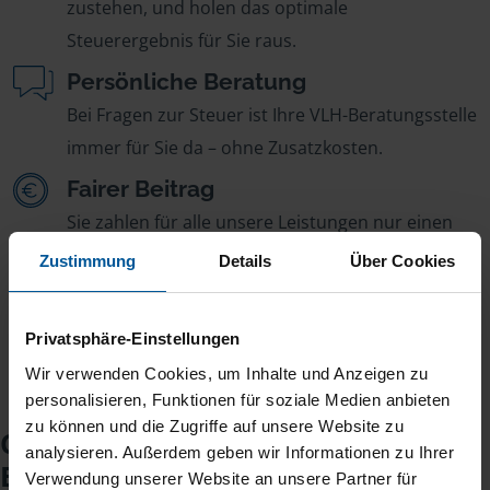
zustehen, und holen das optimale
Steuerergebnis für Sie raus.
Persönliche Beratung
Bei Fragen zur Steuer ist Ihre VLH-Beratungsstelle
immer für Sie da – ohne Zusatzkosten.
Fairer Beitrag
Sie zahlen für alle unsere Leistungen nur einen
jährlichen Mitgliedsbeitrag, der sich nach Ihren
Zustimmung
Details
Über Cookies
Jahreseinnahmen richtet.
Privatsphäre-Einstellungen
Wir verwenden Cookies, um Inhalte und Anzeigen zu
personalisieren, Funktionen für soziale Medien anbieten
zu können und die Zugriffe auf unsere Website zu
Checkliste für Ihr
analysieren. Außerdem geben wir Informationen zu Ihrer
Beratungsgespräch
Verwendung unserer Website an unsere Partner für