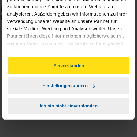
zu können und die Zugriffe auf unsere Website zu
Noch keinen Zugang? So einfach
analysieren. Außerdem geben wir Informationen zu Ihrer
beantragen Sie ihn.
Verwendung unserer Website an unsere Partner für
soziale Medien, Werbung und Analysen weiter. Unsere
Partner führen diese Informationen möglicherweise mit
Sie teilen mir mit, dass Sie MeineVLH nutzen
1
weiteren Daten zusammen, die Sie ihnen bereitgestellt
wollen.
haben oder die sie im Rahmen Ihrer Nutzung der Dienste
gesammelt haben. Indem Sie auf Einverstanden klicken,
Sie bekommen eine E-Mail mit Ihren Zugangsdaten
können Sie der Verwendung von Cookies, gemäß
2
Einverstanden
und einem Aktivierungslink.
unserer
➔ Datenschutzrichtlinie
zustimmen.
Einstellungen ändern
3
Sie erhalten von mir Ihr Einmal-Passwort.
Ich bin nicht einverstanden
Aktivierungslink anklicken, Einmalpasswort
4
eingeben und los geht's.