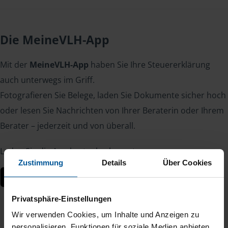
Die MeineVLH-App
Mit der
MeineVLH-App
haben Sie Ihre Steuererklärung
auch unterwegs im Griff.
Fotografieren Sie Belege, laden Sie Dokumente sicher hoch
oder lesen Sie Nachrichten von Ihrer Beraterin oder Ihrem
Berater – jederzeit und von überall.
Laden Sie die App kostenlos herunter:
Zustimmung
Details
Über Cookies
Privatsphäre-Einstellungen
Wir verwenden Cookies, um Inhalte und Anzeigen zu
personalisieren, Funktionen für soziale Medien anbieten