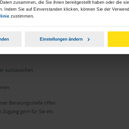
n, Zeit und Porto sparen und jederzeit
 Daten zusammen, die Sie ihnen bereitgestellt haben oder die s
. Indem Sie auf Einverstanden klicken, können Sie der Verwe
linie
zustimmen.
ansparent.
anden
Einstellungen ändern
ter austauschen
ionen
ser Beratungsstelle offen.
n Zugang gern für Sie ein.