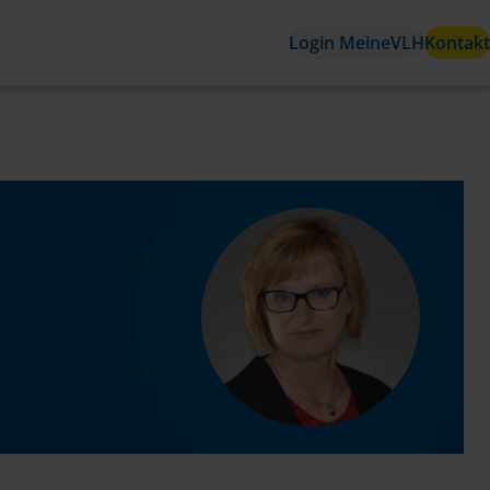
Login MeineVLH
Kontakt