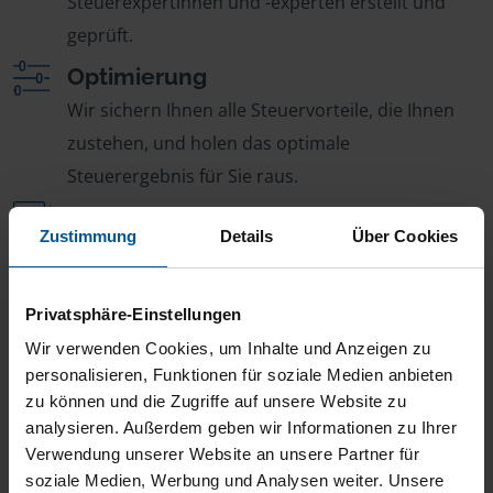
Steuerexpertinnen und -experten erstellt und
geprüft.
Optimierung
Wir sichern Ihnen alle Steuervorteile, die Ihnen
zustehen, und holen das optimale
Steuerergebnis für Sie raus.
Persönliche Beratung
Zustimmung
Details
Über Cookies
Bei Fragen zur Steuer ist Ihre VLH-Beratungsstelle
immer für Sie da – ohne Zusatzkosten.
Privatsphäre-Einstellungen
Fairer Beitrag
Wir verwenden Cookies, um Inhalte und Anzeigen zu
Sie zahlen für alle unsere Leistungen nur einen
personalisieren, Funktionen für soziale Medien anbieten
jährlichen Mitgliedsbeitrag, der sich nach Ihren
zu können und die Zugriffe auf unsere Website zu
Jahreseinnahmen richtet.
analysieren. Außerdem geben wir Informationen zu Ihrer
Verwendung unserer Website an unsere Partner für
soziale Medien, Werbung und Analysen weiter. Unsere