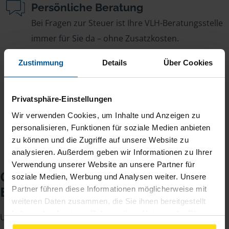
Persönliche Beratung
Bei Fragen zur Steuer ist Ihre VLH-Beratungsstelle
immer für Sie da – ohne Zusatzkosten.
Fairer Beitrag
Zustimmung
Details
Über Cookies
Sie zahlen für alle unsere Leistungen nur einen
jährlichen Mitgliedsbeitrag, der sich nach Ihren
Privatsphäre-Einstellungen
Jahreseinnahmen richtet.
Wir verwenden Cookies, um Inhalte und Anzeigen zu
personalisieren, Funktionen für soziale Medien anbieten
zu können und die Zugriffe auf unsere Website zu
analysieren. Außerdem geben wir Informationen zu Ihrer
Verwendung unserer Website an unsere Partner für
Checkliste für Ihr
soziale Medien, Werbung und Analysen weiter. Unsere
Beratungsgespräch
Partner führen diese Informationen möglicherweise mit
weiteren Daten zusammen, die Sie ihnen bereitgestellt
haben oder die sie im Rahmen Ihrer Nutzung der Dienste
Um Ihre Steuererklärung erstellen zu können, benötigen
gesammelt haben. Indem Sie auf Einverstanden klicken,