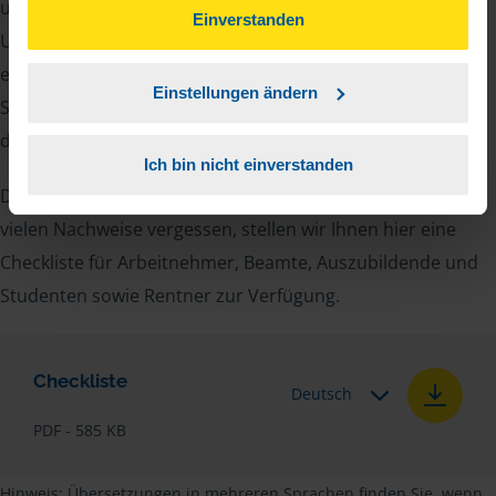
unsere Beraterinnen und Berater eine Reihe von
können Sie der Verwendung von Cookies, gemäß
Einverstanden
Unterlagen von Ihnen. Dazu gehört beispielsweise die
unserer
➔ Datenschutzrichtlinie
zustimmen.
elektronische Lohnsteuerbescheinigung, Ihre
Einstellungen ändern
Steueridentifikationsnummer, der Rentenbescheid oder
die Bescheinigung über das Kindergeld.
Ich bin nicht einverstanden
Damit Sie sich gut vorbereiten können und keinen der
vielen Nachweise vergessen, stellen wir Ihnen hier eine
Checkliste für Arbeitnehmer, Beamte, Auszubildende und
Studenten sowie Rentner zur Verfügung.
Checkliste
Deutsch
PDF - 585 KB
Hinweis: Übersetzungen in mehreren Sprachen finden Sie, wenn