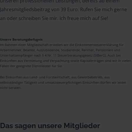
unseren professionellen Leistungen, bereits ab einem
Jahresmitgliedsbeitrag von 39 Euro. Rufen Sie mich gerne
an oder schreiben Sie mir. Ich freue mich auf Sie!
Unsere Beratungsbefugnis
Im Rahmen einer Mitgliedschaft erstellen wir die Einkommensteuererklärung für
Arbeitnehmer, Beamte, Auszubildende, Studierende, Rentner, Pensionäre und
Unterhaltsempfänger nach § 4 Nr. 11 Steuerberatungsgesetz (StBerG). Auch bei
Einkünften aus Vermietung und Verpachtung sowie Kapitalerträgen sind wir in vielen
Fällen der geeignete Dienstleister für Sie.
Bei Einkünften aus Land- und Forstwirtschaft, aus Gewerbebetrieb, aus
selbstständiger Tätigkeit und umsatzsteuerpflichtigen Einkünften dürfen wir leider
nicht beraten.
Das sagen unsere Mitglieder