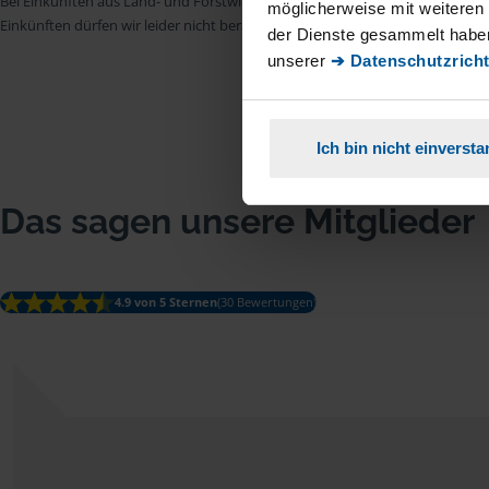
Bei Einkünften aus Land- und Forstwirtschaft, aus Gewerbebetrieb, aus selb
möglicherweise mit weiteren
Einkünften dürfen wir leider nicht beraten.
der Dienste gesammelt haben
unserer
➔ Datenschutzricht
Ich bin nicht einverst
Das sagen unsere Mitglieder
4.9 von 5 Sternen
(30 Bewertungen)