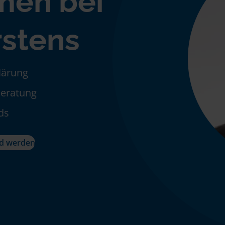
men bei
rstens
klärung
Beratung
ds
ed werden