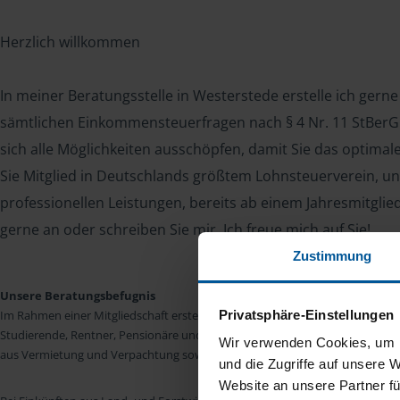
Herzlich willkommen
In meiner Beratungsstelle in Westerstede erstelle ich gerne
sämtlichen Einkommensteuerfragen nach § 4 Nr. 11 StBerG. 
sich alle Möglichkeiten ausschöpfen, damit Sie das optima
Sie Mitglied in Deutschlands größtem Lohnsteuerverein, un
professionellen Leistungen, bereits ab einem Jahresmitglie
gerne an oder schreiben Sie mir. Ich freue mich auf Sie!
Zustimmung
Unsere Beratungsbefugnis
Privatsphäre-Einstellungen
Im Rahmen einer Mitgliedschaft erstellen wir die Einkommensteuererkläru
Studierende, Rentner, Pensionäre und Unterhaltsempfänger nach § 4 Nr. 11
Wir verwenden Cookies, um I
aus Vermietung und Verpachtung sowie Kapitalerträgen sind wir in vielen Fäll
und die Zugriffe auf unsere 
Website an unsere Partner fü