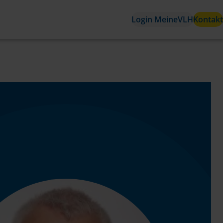
Login MeineVLH
Kontakt