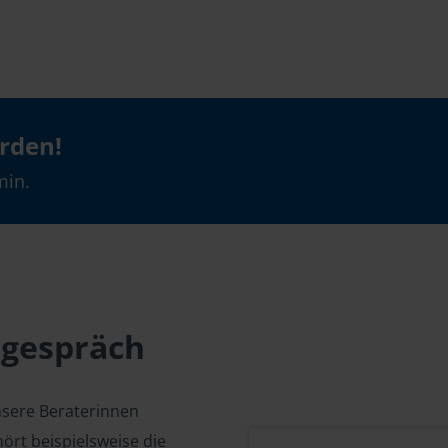
erden!
min.
sgespräch
nsere Beraterinnen
ört beispielsweise die