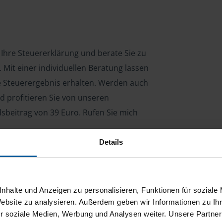
 Ihre Steuererklärung und berate Sie zu
Mit einer individuellen Beratung lassen
le Steuerergebnis erhalten. Werden auch
d profitieren Sie von unseren
dsbeitrag von 39 Euro. Rufen Sie mich
Details
ng für Arbeitnehmer, Beamte, Auszubildende,
 Steuerberatungsgesetz (StBerG). Auch bei Einkünften
nhalte und Anzeigen zu personalisieren, Funktionen für soziale
en der geeignete Dienstleister für Sie.
Website zu analysieren. Außerdem geben wir Informationen zu I
r soziale Medien, Werbung und Analysen weiter. Unsere Partner