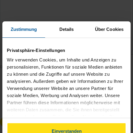
Zustimmung
Details
Über Cookies
Privatsphäre-Einstellungen
Wir verwenden Cookies, um Inhalte und Anzeigen zu
Mit dem Absenden des Kontaktformulars erkläre ich
personalisieren, Funktionen für soziale Medien anbieten
zu können und die Zugriffe auf unsere Website zu
mich damit einverstanden, dass meine Daten zur
analysieren. Außerdem geben wir Informationen zu Ihrer
Bearbeitung meines Anliegens sowie zur internen
Verwendung unserer Website an unsere Partner für
Analyse der Zugriffsquelle verwendet werden.
soziale Medien, Werbung und Analysen weiter. Unsere
Die
Datenschutzbestimmungen
habe ich zur
Partner führen diese Informationen möglicherweise mit
Kenntnis genommen.
*
weiteren Daten zusammen, die Sie ihnen bereitgestellt
haben oder die sie im Rahmen Ihrer Nutzung der Dienste
Anfrage absenden
gesammelt haben. Indem Sie auf Einverstanden klicken,
können Sie der Verwendung von Cookies, gemäß
Einverstanden