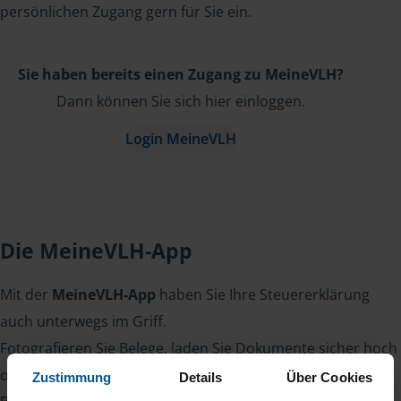
persönlichen Zugang gern für Sie ein.
Sie haben bereits einen Zugang zu MeineVLH?
Dann können Sie sich hier einloggen.
Login MeineVLH
Die MeineVLH-App
Mit der
MeineVLH-App
haben Sie Ihre Steuererklärung
auch unterwegs im Griff.
Fotografieren Sie Belege, laden Sie Dokumente sicher hoch
oder lesen Sie Nachrichten von Ihrer Beraterin oder Ihrem
Zustimmung
Details
Über Cookies