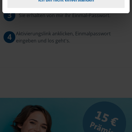
3
Sie erhalten von mir Ihr Einmal-Passwort.
Aktivierungslink anklicken, Einmalpasswort
4
eingeben und los geht's.