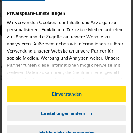
Berater – jederzeit und von überall.
Privatsphäre-Einstellungen
Laden Sie die App kostenlos herunter:
Wir verwenden Cookies, um Inhalte und Anzeigen zu
personalisieren, Funktionen für soziale Medien anbieten
zu können und die Zugriffe auf unsere Website zu
analysieren. Außerdem geben wir Informationen zu Ihrer
Verwendung unserer Website an unsere Partner für
soziale Medien, Werbung und Analysen weiter. Unsere
Partner führen diese Informationen möglicherweise mit
Noch keinen Zugang? So einfach
weiteren Daten zusammen, die Sie ihnen bereitgestellt
beantragen Sie ihn.
haben oder die sie im Rahmen Ihrer Nutzung der Dienste
gesammelt haben. Indem Sie auf Einverstanden klicken,
können Sie der Verwendung von Cookies, gemäß
Einverstanden
Sie teilen mir mit, dass Sie MeineVLH nutzen
1
unserer
➔ Datenschutzrichtlinie
zustimmen.
wollen.
Einstellungen ändern
Sie bekommen eine E-Mail mit Ihren Zugangsdaten
2
und einem Aktivierungslink.
Ich bin nicht einverstanden