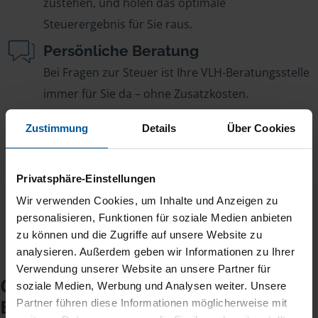
zustehen, und holen das optimale
Steuerergebnis für Sie raus.
Persönliche Beratung
Bei Fragen zur Steuer ist Ihre VLH-Beratungsstelle
immer für Sie da – ohne Zusatzkosten.
Fairer Beitrag
Zustimmung
Details
Über Cookies
Sie zahlen für alle unsere Leistungen nur einen
jährlichen Mitgliedsbeitrag, der sich nach Ihren
Privatsphäre-Einstellungen
Jahreseinnahmen richtet.
Wir verwenden Cookies, um Inhalte und Anzeigen zu
personalisieren, Funktionen für soziale Medien anbieten
zu können und die Zugriffe auf unsere Website zu
analysieren. Außerdem geben wir Informationen zu Ihrer
Verwendung unserer Website an unsere Partner für
Checkliste für Ihr
soziale Medien, Werbung und Analysen weiter. Unsere
Beratungsgespräch
Partner führen diese Informationen möglicherweise mit