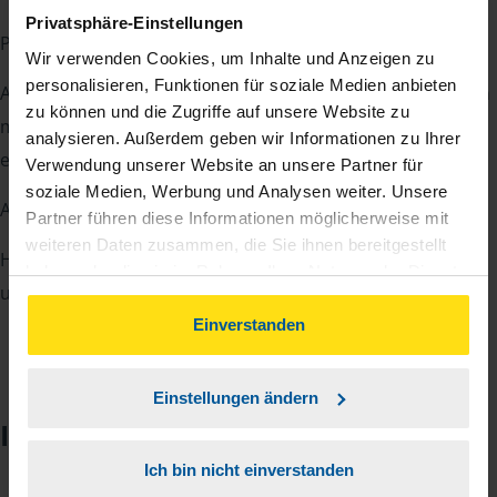
Privatsphäre-Einstellungen
Profitieren Sie von meiner Erfahrung.
Wir verwenden Cookies, um Inhalte und Anzeigen zu
personalisieren, Funktionen für soziale Medien anbieten
Als Beratungsstellenleiterin (seit 1994), an zwei Standorten
zu können und die Zugriffe auf unsere Website zu
mit zurzeit ca. 1000 Mitgliedern, unterstützt von zwei
analysieren. Außerdem geben wir Informationen zu Ihrer
erfahrenen und kompetenten Mitarbeitern.
Verwendung unserer Website an unsere Partner für
soziale Medien, Werbung und Analysen weiter. Unsere
Als Regionalbevollmächtigte seit 1998.
Partner führen diese Informationen möglicherweise mit
weiteren Daten zusammen, die Sie ihnen bereitgestellt
Hier unterstütze ich VLH-Beratungsstellenleiter beim Auf-
haben oder die sie im Rahmen Ihrer Nutzung der Dienste
und Ausbau ihrer eigenen Beratungsstellen.
gesammelt haben. Indem Sie auf Einverstanden klicken,
können Sie der Verwendung von Cookies, gemäß
Einverstanden
unserer
➔ Datenschutzrichtlinie
zustimmen.
Einstellungen ändern
Impressionen
Ich bin nicht einverstanden