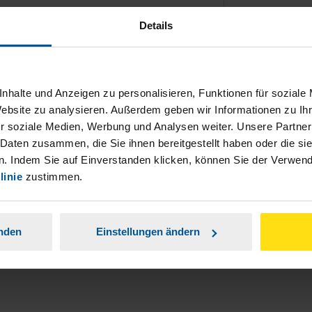
Details
nhalte und Anzeigen zu personalisieren, Funktionen für soziale
Website zu analysieren. Außerdem geben wir Informationen zu I
ch damit einverstanden, dass meine
r soziale Medien, Werbung und Analysen weiter. Unsere Partner
nen Analyse der Zugriffsquelle
 Daten zusammen, die Sie ihnen bereitgestellt haben oder die s
. Indem Sie auf Einverstanden klicken, können Sie der Verwe
is genommen.
*
linie
zustimmen.
anden
Einstellungen ändern