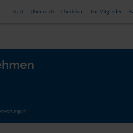
Start
Über mich
Checkliste
Für Mitglieder
K
nehmen
Bewertungen)