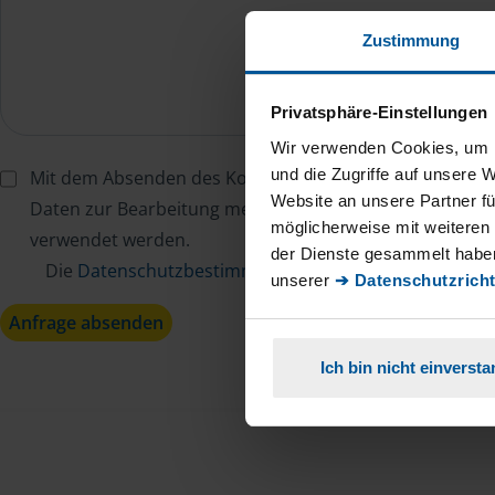
Zustimmung
Privatsphäre-Einstellungen
Wir verwenden Cookies, um I
und die Zugriffe auf unsere 
Mit dem Absenden des Kontaktformulars erkläre ich mi
Website an unsere Partner fü
Daten zur Bearbeitung meines Anliegens sowie zur inter
möglicherweise mit weiteren
verwendet werden.
der Dienste gesammelt haben
Die
Datenschutzbestimmungen
habe ich zur Kenntn
unserer
➔ Datenschutzricht
Anfrage absenden
Ich bin nicht einverst