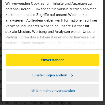
Wir verwenden Cookies, um Inhalte und Anzeigen zu
personalisieren, Funktionen für soziale Medien anbieten
Checkliste für Ihr
zu können und die Zugriffe auf unsere Website zu
analysieren. Außerdem geben wir Informationen zu Ihrer
Beratungsgespräch
Verwendung unserer Website an unsere Partner für
soziale Medien, Werbung und Analysen weiter. Unsere
Um Ihre Steuererklärung erstellen zu können, benötigen
Partner führen diese Informationen möglicherweise mit
unsere Beraterinnen und Berater eine Reihe von
weiteren Daten zusammen, die Sie ihnen bereitgestellt
Unterlagen von Ihnen. Dazu gehört beispielsweise die
haben oder die sie im Rahmen Ihrer Nutzung der Dienste
gesammelt haben. Indem Sie auf Einverstanden klicken,
elektronische Lohnsteuerbescheinigung, Ihre
können Sie der Verwendung von Cookies, gemäß
Einverstanden
Steueridentifikationsnummer, der Rentenbescheid oder
unserer
➔ Datenschutzrichtlinie
zustimmen.
die Bescheinigung über das Kindergeld.
Einstellungen ändern
Damit Sie sich gut vorbereiten können und keinen der
vielen Nachweise vergessen, stellen wir Ihnen hier eine
Ich bin nicht einverstanden
Checkliste für Arbeitnehmer, Beamte, Auszubildende und
Studenten sowie Rentner zur Verfügung.