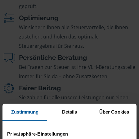
geprüft.
Optimierung
Wir sichern Ihnen alle Steuervorteile, die Ihnen
zustehen, und holen das optimale
Steuerergebnis für Sie raus.
Persönliche Beratung
Bei Fragen zur Steuer ist Ihre VLH-Beratungsstelle
immer für Sie da – ohne Zusatzkosten.
Fairer Beitrag
Sie zahlen für alle unsere Leistungen nur einen
jährlichen Mitgliedsbeitrag, der sich nach Ihren
Zustimmung
Details
Über Cookies
Jahreseinnahmen richtet.
Privatsphäre-Einstellungen