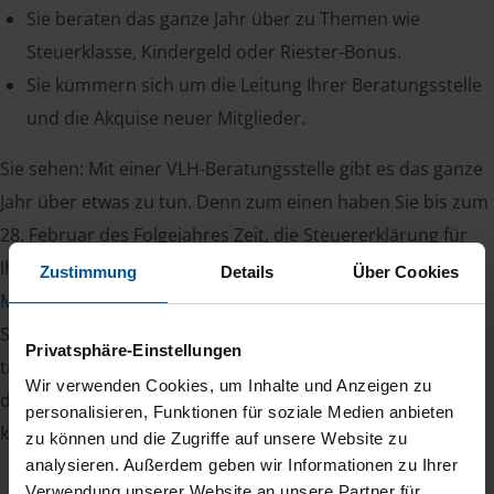
Sie beraten das ganze Jahr über zu Themen wie
Steuerklasse, Kindergeld oder Riester-Bonus.
Sie kümmern sich um die Leitung Ihrer Beratungsstelle
und die Akquise neuer Mitglieder.
Sie sehen: Mit einer VLH-Beratungsstelle gibt es das ganze
Jahr über etwas zu tun. Denn zum einen haben Sie bis zum
28. Februar des Folgejahres Zeit, die Steuererklärung für
Ihre Mitglieder abzugeben, zum anderen kommen
Zustimmung
Details
Über Cookies
Mitglieder auch während des Jahres mit Steuerfragen auf
Sie zu. Ihr Vorteil: Zufriedene Mitglieder bleiben viele Jahre
Privatsphäre-Einstellungen
treu und sorgen für Planungssicherheit. Somit kennt man
Wir verwenden Cookies, um Inhalte und Anzeigen zu
den eigenen Bestand und kann damit zuverlässig das
personalisieren, Funktionen für soziale Medien anbieten
kommende Jahr kalkulieren.
zu können und die Zugriffe auf unsere Website zu
analysieren. Außerdem geben wir Informationen zu Ihrer
Verwendung unserer Website an unsere Partner für