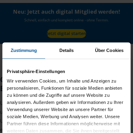
Neu: Jetzt auch digital Mitglied werden!
Schnell, einfach und komplett online - ohne Termin.
Jetzt digital starten
Zustimmung
Details
Über Cookies
Privatsphäre-Einstellungen
Checkliste für Ihr
Wir verwenden Cookies, um Inhalte und Anzeigen zu
Beratungsgespräch
personalisieren, Funktionen für soziale Medien anbieten
zu können und die Zugriffe auf unsere Website zu
analysieren. Außerdem geben wir Informationen zu Ihrer
Um Ihre Steuererklärung erstellen zu können, benötigen
Verwendung unserer Website an unsere Partner für
unsere Beraterinnen und Berater eine Reihe von
soziale Medien, Werbung und Analysen weiter. Unsere
Unterlagen von Ihnen. Dazu gehört beispielsweise die
Partner führen diese Informationen möglicherweise mit
elektronische Lohnsteuerbescheinigung, Ihre
weiteren Daten zusammen, die Sie ihnen bereitgestellt