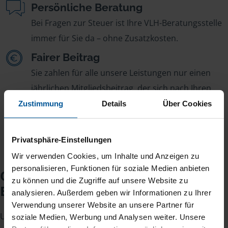
Persönliche Beratung
Bei Fragen zur Steuer ist Ihre VLH-Beratungsstelle
immer für Sie da – ohne Zusatzkosten.
Fairer Beitrag
Sie zahlen für alle unsere Leistungen nur einen
jährlichen Mitgliedsbeitrag, der sich nach Ihren
Jahreseinnahmen richtet.
Zustimmung
Details
Über Cookies
Privatsphäre-Einstellungen
Wir verwenden Cookies, um Inhalte und Anzeigen zu
personalisieren, Funktionen für soziale Medien anbieten
Checkliste für Ihr
zu können und die Zugriffe auf unsere Website zu
Beratungsgespräch
analysieren. Außerdem geben wir Informationen zu Ihrer
Verwendung unserer Website an unsere Partner für
Um Ihre Steuererklärung erstellen zu können, benötigen
soziale Medien, Werbung und Analysen weiter. Unsere