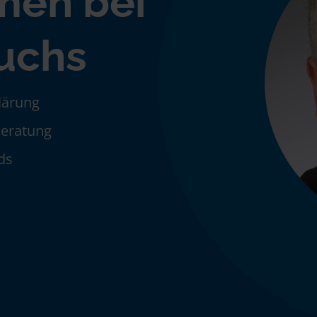
men bei
uchs
klärung
Beratung
ds