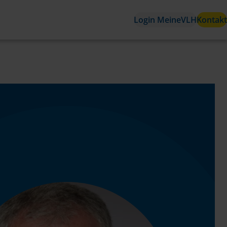
Login MeineVLH
Kontakt