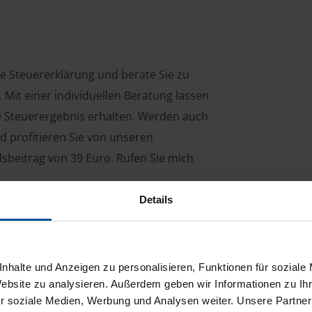
re Steuererklärung und berate Sie zu
Mit einer individuellen Beratung lassen
le Steuerergebnis erhalten. Werden auch
d profitieren Sie von unseren
dsbeitrag von 39 Euro. Rufen Sie mich
Details
ng für Arbeitnehmer, Beamte, Auszubildende,
 Steuerberatungsgesetz (StBerG). Auch bei Einkünften
nhalte und Anzeigen zu personalisieren, Funktionen für soziale
en der geeignete Dienstleister für Sie.
Website zu analysieren. Außerdem geben wir Informationen zu I
r soziale Medien, Werbung und Analysen weiter. Unsere Partner