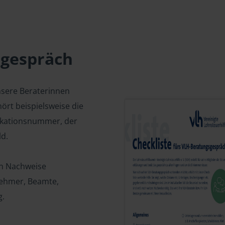
sgespräch
nsere Beraterinnen
ört beispielsweise die
fikationsnummer, der
d.
en Nachweise
tnehmer, Beamte,
g.