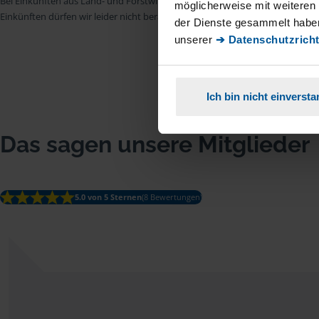
Bei Einkünften aus Land- und Forstwirtschaft, aus Gewerbebetrieb, aus selb
möglicherweise mit weiteren
Einkünften dürfen wir leider nicht beraten.
der Dienste gesammelt haben
unserer
➔ Datenschutzricht
Ich bin nicht einverst
Das sagen unsere Mitglieder
5.0 von 5 Sternen
(8 Bewertungen)