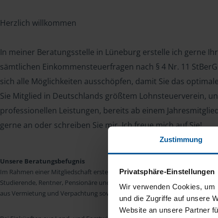
Herzlich willkommen
In meiner Beratungsstelle in Lüneburg erstelle ich gerne Ih
sämtlichen Einkommensteuerfragen nach § 4 Nr. 11 StBerG. 
sich alle Möglichkeiten ausschöpfen, damit Sie das optima
Sie Mitglied in Deutschlands größtem Lohnsteuerverein, un
professionellen Leistungen, bereits ab einem Jahresmitglie
gerne an oder schreiben Sie mir. Ich freue mich auf Sie!
Zustimmung
Unsere Beratungsbefugnis
Privatsphäre-Einstellungen
Im Rahmen einer Mitgliedschaft erstellen wir die Einkommensteuererkläru
Studierende, Rentner, Pensionäre und Unterhaltsempfänger nach § 4 Nr. 11
Wir verwenden Cookies, um I
aus Vermietung und Verpachtung sowie Kapitalerträgen sind wir in vielen Fäll
und die Zugriffe auf unsere 
Website an unsere Partner fü