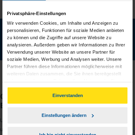
Privatsphäre-Einstellungen
Wir verwenden Cookies, um Inhalte und Anzeigen zu
Neu: Jetzt auch digital Mitglied werden!
personalisieren, Funktionen für soziale Medien anbieten
Schnell, einfach und komplett online - ohne Termin.
zu können und die Zugriffe auf unsere Website zu
analysieren. Außerdem geben wir Informationen zu Ihrer
Jetzt digital starten
Verwendung unserer Website an unsere Partner für
soziale Medien, Werbung und Analysen weiter. Unsere
Partner führen diese Informationen möglicherweise mit
weiteren Daten zusammen, die Sie ihnen bereitgestellt
haben oder die sie im Rahmen Ihrer Nutzung der Dienste
gesammelt haben. Indem Sie auf Einverstanden klicken,
Checkliste für Ihr
können Sie der Verwendung von Cookies, gemäß
Einverstanden
unserer
➔ Datenschutzrichtlinie
zustimmen.
Beratungsgespräch
Einstellungen ändern
Um Ihre Steuererklärung erstellen zu können, benötigen
unsere Beraterinnen und Berater eine Reihe von
Ich bin nicht einverstanden