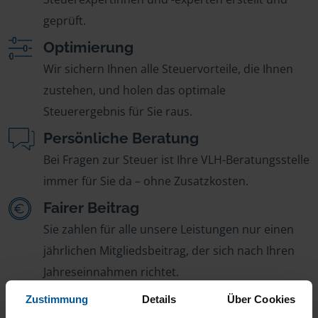
geprüft.
Optimierung
Wir sichern Ihnen alle Steuervorteile, die Ihnen
zustehen, und holen das optimale
Steuerergebnis für Sie raus.
Persönliche Beratung
Bei Fragen zur Steuer ist Ihre VLH-Beratungsstelle
immer für Sie da – ohne Zusatzkosten.
Fairer Beitrag
Sie zahlen für alle unsere Leistungen nur einen
jährlichen Mitgliedsbeitrag, der sich nach Ihren
Jahreseinnahmen richtet.
Zustimmung
Details
Über Cookies