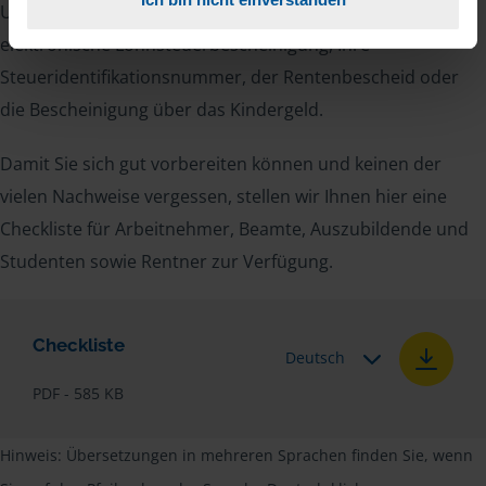
Unterlagen von Ihnen. Dazu gehört beispielsweise die
elektronische Lohnsteuerbescheinigung, Ihre
Steueridentifikationsnummer, der Rentenbescheid oder
die Bescheinigung über das Kindergeld.
Damit Sie sich gut vorbereiten können und keinen der
vielen Nachweise vergessen, stellen wir Ihnen hier eine
Checkliste für Arbeitnehmer, Beamte, Auszubildende und
Studenten sowie Rentner zur Verfügung.
Checkliste
Deutsch
PDF - 585 KB
Hinweis: Übersetzungen in mehreren Sprachen finden Sie, wenn