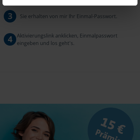
3
Sie erhalten von mir Ihr Einmal-Passwort.
Aktivierungslink anklicken, Einmalpasswort
4
eingeben und los geht's.