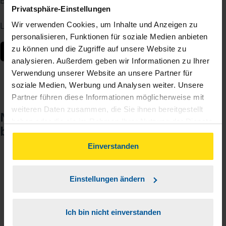
Berater – jederzeit und von überall.
Privatsphäre-Einstellungen
Laden Sie die App kostenlos herunter:
Wir verwenden Cookies, um Inhalte und Anzeigen zu
personalisieren, Funktionen für soziale Medien anbieten
zu können und die Zugriffe auf unsere Website zu
analysieren. Außerdem geben wir Informationen zu Ihrer
Verwendung unserer Website an unsere Partner für
soziale Medien, Werbung und Analysen weiter. Unsere
Partner führen diese Informationen möglicherweise mit
weiteren Daten zusammen, die Sie ihnen bereitgestellt
Noch keinen Zugang? So einfach
haben oder die sie im Rahmen Ihrer Nutzung der Dienste
beantragen Sie ihn.
gesammelt haben. Indem Sie auf Einverstanden klicken,
können Sie der Verwendung von Cookies, gemäß
Einverstanden
unserer
➔ Datenschutzrichtlinie
zustimmen.
Sie teilen mir mit, dass Sie MeineVLH nutzen
1
Einstellungen ändern
wollen.
Sie bekommen eine E-Mail mit Ihren Zugangsdaten
2
Ich bin nicht einverstanden
und einem Aktivierungslink.