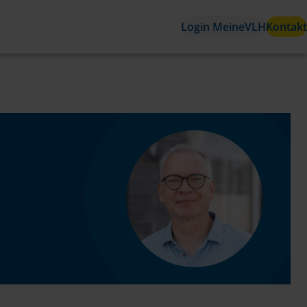
Login MeineVLH
Kontakt