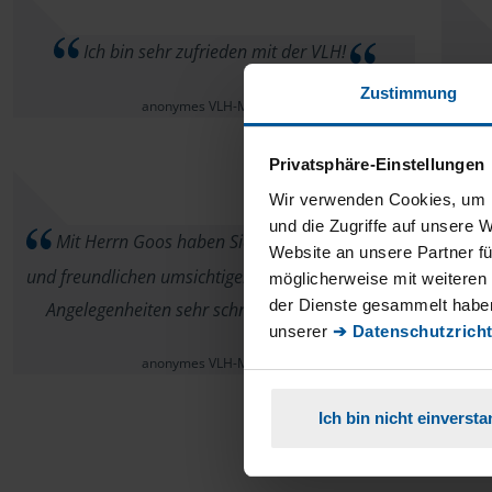
Ich bin sehr zufrieden mit der VLH!
Zustimmung
anonymes VLH-Mitglied
Privatsphäre-Einstellungen
Wir verwenden Cookies, um I
und die Zugriffe auf unsere 
Mit Herrn Goos haben Sie einen kompetenten
Website an unsere Partner fü
und freundlichen umsichtigen Mitarbeiter, der die
möglicherweise mit weiteren
der Dienste gesammelt haben
Angelegenheiten sehr schnell bearbeitet.
unserer
➔ Datenschutzricht
anonymes VLH-Mitglied
Ich bin nicht einverst