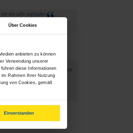
Ich bin sehr zufrieden
Über Cookies
Grewe Ralf
 Medien anbieten zu können
hrer Verwendung unserer
 führen diese Informationen
per, mir gefällt die Transparenz und
ie im Rahmen Ihrer Nutzung
Ehrlichkeit sehr!
ndung von Cookies, gemäß
anonymes VLH-Mitglied
Einverstanden