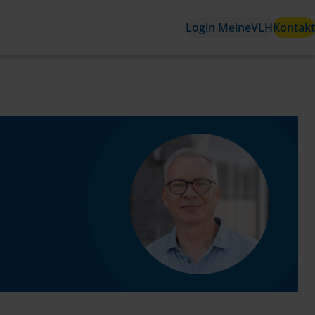
Login MeineVLH
Kontakt