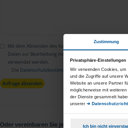
Zustimmung
Mit dem Absenden des Kontaktformulars erkläre ich mi
Daten zur Bearbeitung meines Anliegens sowie zur inter
Privatsphäre-Einstellungen
verwendet werden.
Wir verwenden Cookies, um I
Die
Datenschutzbestimmungen
habe ich zur Kenntn
und die Zugriffe auf unsere 
Anfrage absenden
Website an unsere Partner fü
möglicherweise mit weiteren
der Dienste gesammelt haben
unserer
➔ Datenschutzricht
Oder vereinbaren Sie jetzt Ihren
Ich bin nicht einverst