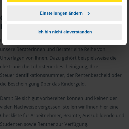
unserer
➔ Datenschutzrichtlinie
zustimmen.
Einstellungen ändern
Checkliste für Ihr
Beratungsgespräch
Ich bin nicht einverstanden
Um Ihre Steuererklärung erstellen zu können, benötigen
unsere Beraterinnen und Berater eine Reihe von
Unterlagen von Ihnen. Dazu gehört beispielsweise die
elektronische Lohnsteuerbescheinigung, Ihre
Steueridentifikationsnummer, der Rentenbescheid oder
die Bescheinigung über das Kindergeld.
Damit Sie sich gut vorbereiten können und keinen der
vielen Nachweise vergessen, stellen wir Ihnen hier eine
Checkliste für Arbeitnehmer, Beamte, Auszubildende und
Studenten sowie Rentner zur Verfügung.