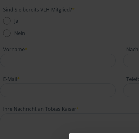
Sind Sie bereits VLH-Mitglied?
*
Ja
Nein
Vorname
*
Nach
E-Mail
*
Tele
Ihre Nachricht an Tobias Kaiser
*