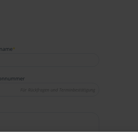
name
*
fonnummer