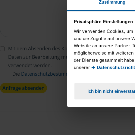
Zustimmung
Privatsphäre-Einstellungen
Wir verwenden Cookies, um I
und die Zugriffe auf unsere 
Website an unsere Partner fü
Mit dem Absenden des Kontaktformulars erkläre ich mi
möglicherweise mit weiteren
Daten zur Bearbeitung meines Anliegens sowie zur inter
der Dienste gesammelt haben
verwendet werden.
unserer
➔ Datenschutzricht
Die
Datenschutzbestimmungen
habe ich zur Kenntn
Anfrage absenden
Ich bin nicht einverst