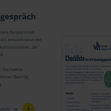
sgespräch
nsere Beraterinnen
ört beispielsweise die
fikationsnummer, der
d.
en Nachweise
tnehmer, Beamte,
g.
utsch