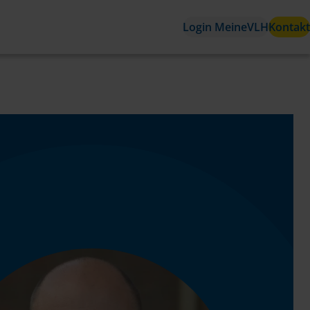
Login MeineVLH
Kontakt