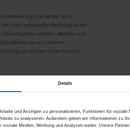
 Steuererklärung und berate Sie zu
Mit einer individuellen Beratung lassen
le Steuerergebnis erhalten. Werden auch
d profitieren Sie von unseren
dsbeitrag von 39 Euro. Rufen Sie mich
Details
ng für Arbeitnehmer, Beamte, Auszubildende,
 Steuerberatungsgesetz (StBerG). Auch bei Einkünften
en der geeignete Dienstleister für Sie.
nhalte und Anzeigen zu personalisieren, Funktionen für soziale
stständiger Tätigkeit und umsatzsteuerpflichtigen
Website zu analysieren. Außerdem geben wir Informationen zu I
r soziale Medien, Werbung und Analysen weiter. Unsere Partner