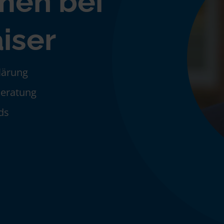
men bei
iser
klärung
Beratung
ds