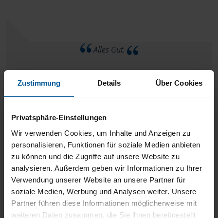
Alles Gut.
anonymes VLH-Mitglied
Zustimmung
Details
Über Cookies
Privatsphäre-Einstellungen
Herr Tobias Kaiser ist einfach der beste!!! Freundlich und
Wir verwenden Cookies, um Inhalte und Anzeigen zu
personalisieren, Funktionen für soziale Medien anbieten
sehr kompetent!!!! Der Junge weiß was er tut.
zu können und die Zugriffe auf unsere Website zu
Empfehlenswert.
analysieren. Außerdem geben wir Informationen zu Ihrer
Verwendung unserer Website an unsere Partner für
Sebastian Foik
soziale Medien, Werbung und Analysen weiter. Unsere
Partner führen diese Informationen möglicherweise mit
weiteren Daten zusammen, die Sie ihnen bereitgestellt